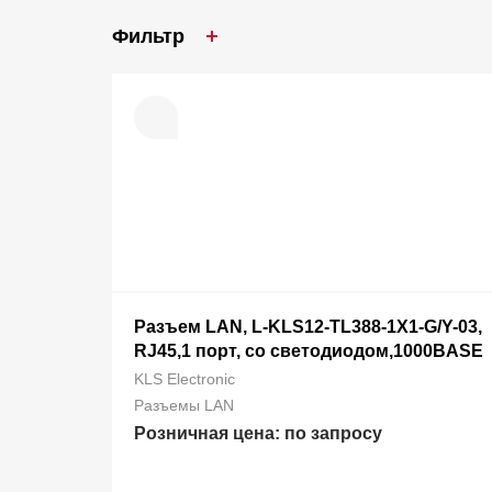
Индикация
Фильтр
IoT устройства
Производитель
Тип разъема
Способ монтажа
Количество портов LAN
Разъем LAN, L-KLS12-TL388-1X1-G/Y-03,
RJ45,1 порт, со светодиодом,1000BASE
Светодиоды
KLS Electronic
Разъемы LAN
Розничная цена: по запросу