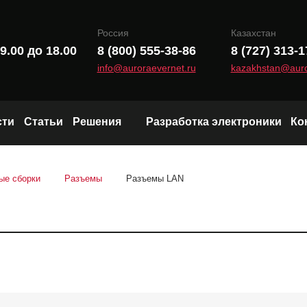
Россия
Казахстан
9.00 до 18.00
8 (800) 555-38-86
8 (727) 313-1
info@auroraevernet.ru
kazakhstan@auro
сти
Статьи
Решения
Разработка электроники
Ко
Модули и чипы LoRa
ые сборки
Разъемы
Разъемы LAN
Wi-Fi и Bluetooth модули
Радиоканал (Sub-1 GHz)