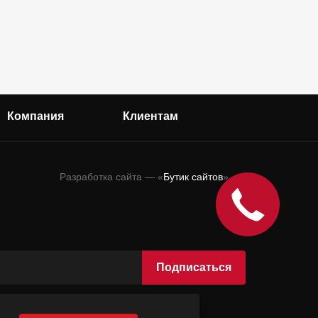
Компания
Клиентам
О нас
Доставка
Разработка сайта — «
Бутик сайтов
»
Вакансии
Как получить товар
Обратный
звонок за
Контакты
Вопросы-ответы
25 сек
Гарантия
Товары по акции