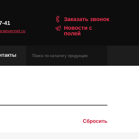
Заказать звонок
7-41
Новости с
raevernet.ru
полей
нтакты
Модули сотовой связи
Навигационные модули
Модули с протоколом Matter
Сбросить