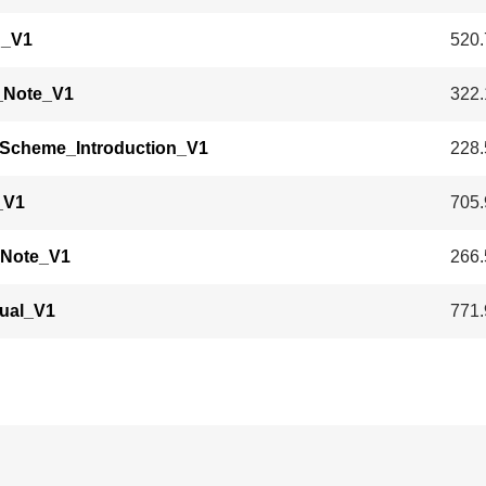
n_V1
520.
_Note_V1
322.
Scheme_Introduction_V1
228.
_V1
705.
_Note_V1
266.
ual_V1
771.