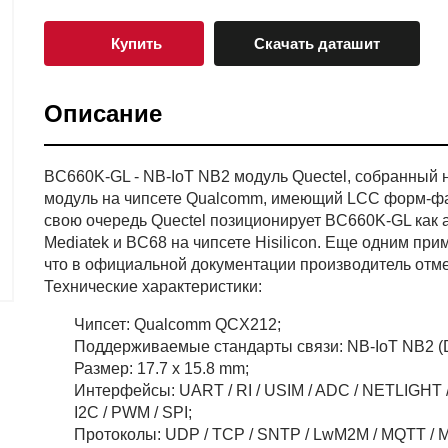
Купить
Скачать даташит
Описание
BC660K-GL - NB-IoT NB2 модуль Quectel, собранный 
модуль на чипсете Qualcomm, имеющий LCC форм-фак
свою очередь Quectel позиционирует BC660K-GL как
Mediatek и BC68 на чипсете Hisilicon. Еще одним пр
что в официальной документации производитель отм
Технические характеристики:
Чипсет: Qualcomm QCX212;
Поддерживаемые стандарты связи: NB-IoT NB2 (DL:
Размер: 17.7 х 15.8 mm;
Интерфейсы: UART / RI / USIM / ADC / NETLIGHT /
I2C / PWM / SPI;
Протоколы: UDP / TCP / SNTP / LwM2M / MQTT / M