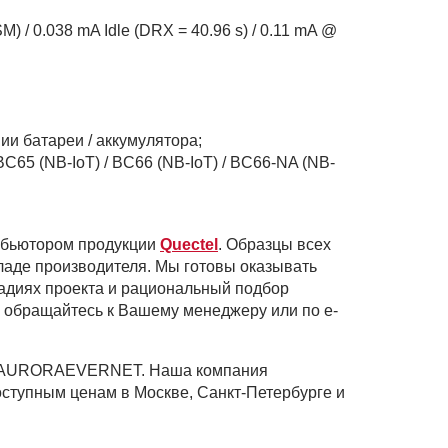
 / 0.038 mA Idle (DRX = 40.96 s) / 0.11 mA @
и батареи / аккумулятора;
C65 (NB-IoT) / BC66 (NB-IoT) / BC66-NA (NB-
ибьютором продукции
Quectel
. Образцы всех
ладе производителя. Мы готовы оказывать
адиях проекта и рациональный подбор
 обращайтесь к Вашему менеджеру или по e-
ине AURORAEVERNET. Наша компания
доступным ценам в Москве, Санкт-Петербурге и