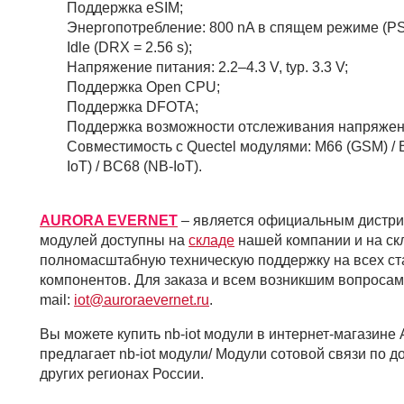
Поддержка eSIM;
Энергопотребление: 800 nA в спящем режиме (PSM)
Idle (DRX = 2.56 s);
Напряжение питания: 2.2–4.3 V, typ. 3.3 V;
Поддержка Open CPU;
Поддержка DFOTA;
Поддержка возможности отслеживания напряжени
Совместимость с Quectel модулями: M66 (GSM) / B
IoT) / BC68 (NB-IoT).
AURORA EVERNE
T
– является официальным дистр
модулей доступны на
складе
нашей компании и на ск
полномасштабную техническую поддержку на всех ст
компонентов. Для заказа и всем возникшим вопросам
mail:
iot@auroraevernet.ru
.
Вы можете купить nb-iot модули в интернет-магаз
предлагает nb-iot модули/ Модули сотовой связи по 
других регионах России.