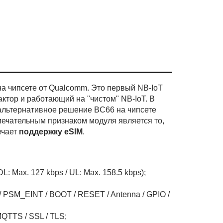
на чипсете от Qualcomm. Это первый NB-IoT
тор и работающий на "чистом" NB-IoT. В
 альтернативное решение BC66 на чипсете
имечательным признаком модуля является то,
ечает
поддержку eSIM
.
 Max. 127 kbps / UL: Max. 158.5 kbps);
 PSM_EINT / BOOT / RESET / Antenna / GPIO /
QTTS / SSL / TLS;