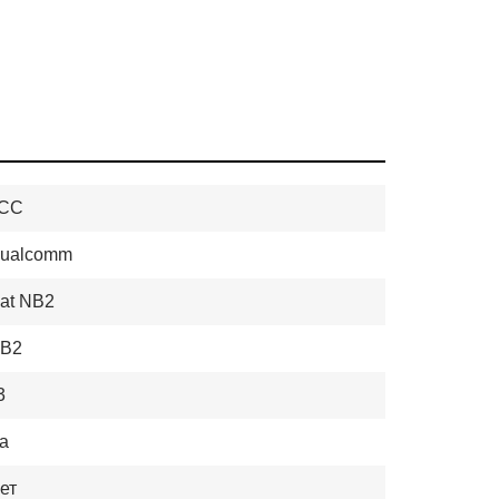
CC
ualcomm
at NB2
B2
3
а
ет