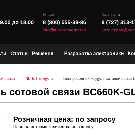
Россия
Казахстан
9.00 до 18.00
8 (800) 555-38-86
8 (727) 313-1
info@auroraevernet.ru
kazakhstan@auro
сти
Статьи
Решения
Разработка электроники
Ко
Модули и чипы LoRa
ой связи
NB-IoT модули
Беспроводной модуль сотовой связи 
Wi-Fi и Bluetooth модули
 сотовой связи BC660K-GL
Радиоканал (Sub-1 GHz)
Розничная цена: по запросу
Цена на оптовые количества по запросу.