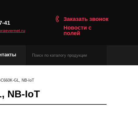
Заказать звонок
7-41
Новости с
raevernet.ru
полей
нтакты
Модули сотовой связи
BC660K-GL, NB-IoT
Навигационные модули
, NB-IoT
Модули с протоколом Matter