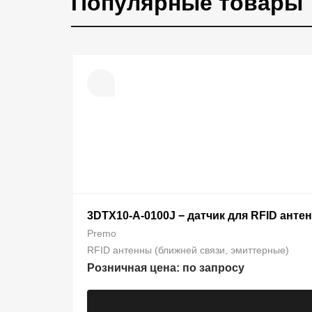
Популярные товары
3DTX10-A-0100J − датчик для RFID анте
Premo
RFID антенны (ближней связи, эмиттерные)
Розничная цена: по запросу