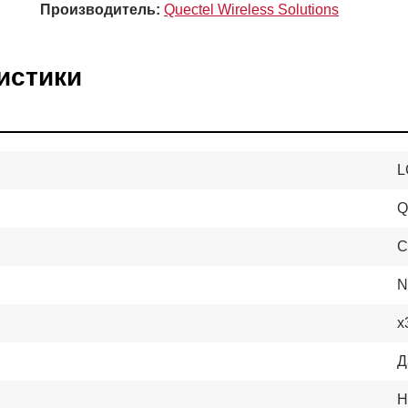
Производитель:
Quectel Wireless Solutions
истики
L
Q
C
N
x
Д
Н