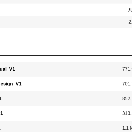
Д
2
ual_V1
771.
esign_V1
701.
1
852.
V1
313.
1
1.1