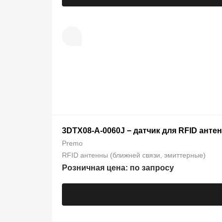
3DTX08-A-0060J − датчик для RFID анте
Premo
RFID антенны (ближней связи, эмиттерные)
Розничная цена: по запросу