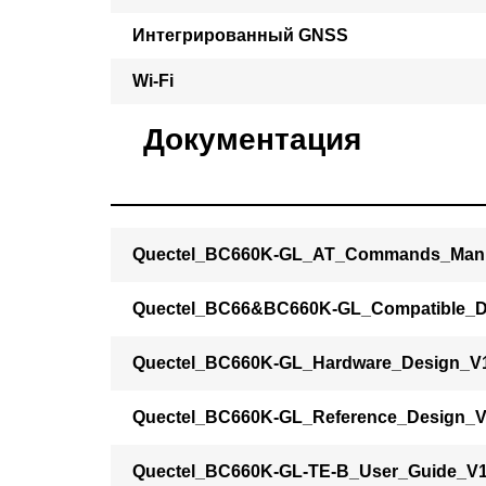
Интегрированный GNSS
Wi-Fi
Документация
Quectel_BC660K-GL_AT_Commands_Man
Quectel_BC66&BC660K-GL_Compatible_D
Quectel_BC660K-GL_Hardware_Design_V
Quectel_BC660K-GL_Reference_Design_
Quectel_BC660K-GL-TE-B_User_Guide_V