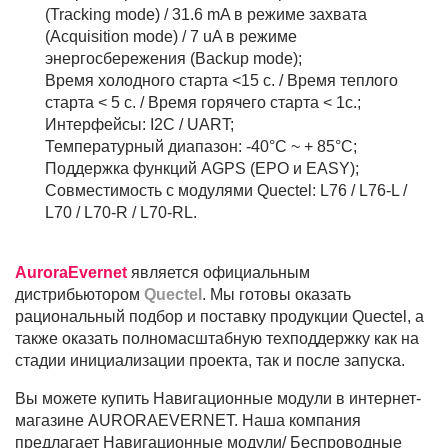
(Tracking mode) / 31.6 mA в режиме захвата
(Acquisition mode) / 7 uA в режиме
энергосбережения (Backup mode);
Время холодного старта <15 c. / Время теплого
старта < 5 c. / Время горячего старта < 1c.;
Интерфейсы: I2C / UART;
Температурный диапазон: -40°С ~ + 85°C;
Поддержка функций AGPS (EPO и EASY);
Совместимость с модулями Quectel: L76 / L76-L /
L70 / L70-R / L70-RL.
AuroraEvernet
является официальным
дистрибьютором
Quectel
. Мы готовы оказать
рациональный подбор и поставку продукции Quectel, а
также оказать полномасштабную техподдержку как на
стадии инициализации проекта, так и после запуска.
Вы можете купить Навигационные модули в интернет-
магазине AURORAEVERNET. Наша компания
предлагает Навигационные модули/ Беспроводные