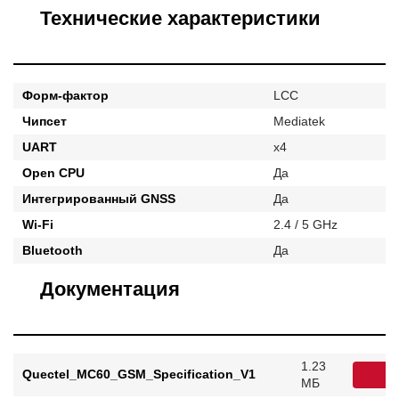
Технические характеристики
Форм-фактор
LCC
Чипсет
Mediatek
UART
x4
Open CPU
Да
Интегрированный GNSS
Да
Wi-Fi
2.4 / 5 GHz
Bluetooth
Да
Документация
1.23
Quectel_MC60_GSM_Specification_V1
С
МБ