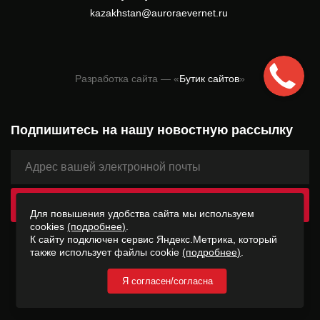
kazakhstan@auroraevernet.ru
Разработка сайта — «
Бутик сайтов
»
Подпишитесь на нашу новостную рассылку
Для повышения удобства сайта мы используем
cookies
(подробнее)
.
К сайту подключен сервис Яндекс.Метрика, который
2026 © ООО «Лаборатория Интернета Вещей» −
также использует файлы cookie
(подробнее)
.
AURORAEVERNET ®
Я согласен/согласна
Согласие на обработку персональных данных
Согласие на обработку данных Яндекс Метрика