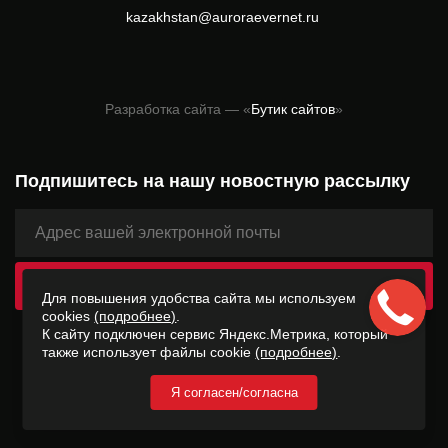
kazakhstan@auroraevernet.ru
Разработка сайта — «
Бутик сайтов
»
Подпишитесь на нашу новостную рассылку
Для повышения удобства сайта мы используем
cookies
(подробнее)
.
К сайту подключен сервис Яндекс.Метрика, который
2026 © ООО «Лаборатория Интернета Вещей» −
также использует файлы cookie
(подробнее)
.
AURORAEVERNET ®
Я согласен/согласна
Согласие на обработку персональных данных
Согласие на обработку данных Яндекс Метрика