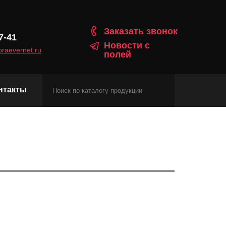
Заказать звонок
7-41
Новости с
raevernet.ru
полей
нтакты
Модули сотовой связи
Навигационные модули
Модули с протоколом Matter