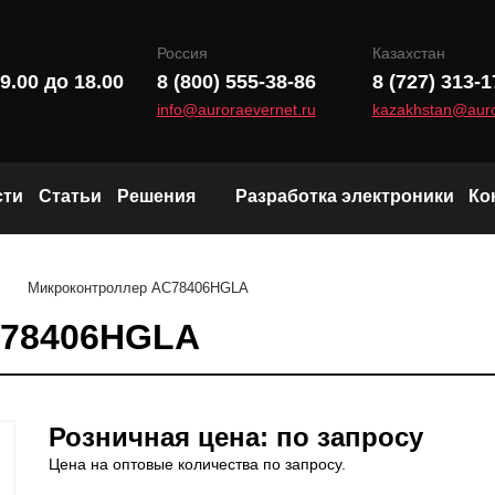
Россия
Казахстан
9.00 до 18.00
8 (800) 555-38-86
8 (727) 313-1
info@auroraevernet.ru
kazakhstan@auro
сти
Статьи
Решения
Разработка электроники
Ко
Модули и чипы LoRa
Микроконтроллер AC78406HGLA
Wi-Fi и Bluetooth модули
C78406HGLA
Радиоканал (Sub-1 GHz)
Розничная цена: по запросу
Цена на оптовые количества по запросу.