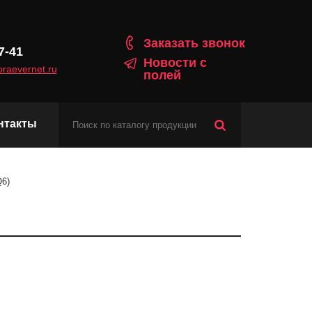
Заказать звонок
7-41
Новости с
raevernet.ru
полей
нтакты
Модули сотовой связи
Q6)
Навигационные модули
Модули с протоколом Matter