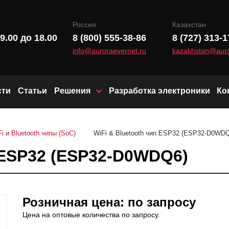
Россия
Казахстан
9.00 до 18.00
8 (800) 555-38-86
8 (727) 313-1
info@auroraevernet.ru
kazakhstan@auro
сти
Статьи
Решения
Разработка электроники
Ко
Модули и чипы LoRa
Fi и Bluetooth чипы (SoC)
WiFi & Bluetooth чип ESP32 (ESP32-D0WD
Wi-Fi и Bluetooth модули
п ESP32 (ESP32-D0WDQ6)
Радиоканал (Sub-1 GHz)
Розничная цена: по запросу
Цена на оптовые количества по запросу.