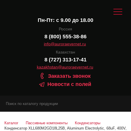
Пн-Пт: с 9.00 до 18.00
Россия
8 (800) 555-38-86
info@auroraevernet.ru
Казахстан
8 (727) 313-17-41
kazakhstan@auroraevernet.ru
Заказать звонок
Новости с полей
Каталог
Пассивные компоненты
Конденсаторы
Конденсатор XLL680M2GD18L25B, Aluminum Electrolytic, 68uF, 400V,