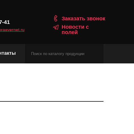
Заказать звонок
7-41
Новости с
raevernet.ru
полей
нтакты
Модули сотовой связи
Навигационные модули
Модули с протоколом Matter