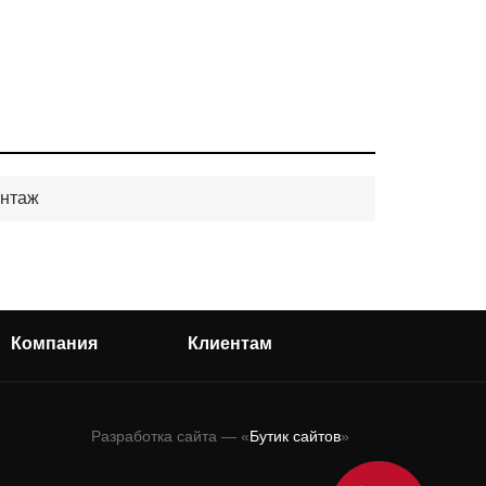
онтаж
Компания
Клиентам
О нас
Доставка
Разработка сайта — «
Бутик сайтов
»
Вакансии
Как получить товар
Контакты
Вопросы-ответы