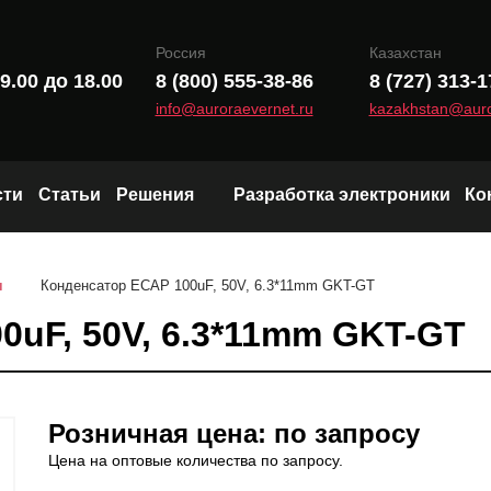
Россия
Казахстан
9.00 до 18.00
8 (800) 555-38-86
8 (727) 313-1
info@auroraevernet.ru
kazakhstan@auro
сти
Статьи
Решения
Разработка электроники
Ко
Модули и чипы LoRa
ы
Конденсатор ECAP 100uF, 50V, 6.3*11mm GKT-GT
Wi-Fi и Bluetooth модули
0uF, 50V, 6.3*11mm GKT-GT
Радиоканал (Sub-1 GHz)
Розничная цена: по запросу
Цена на оптовые количества по запросу.