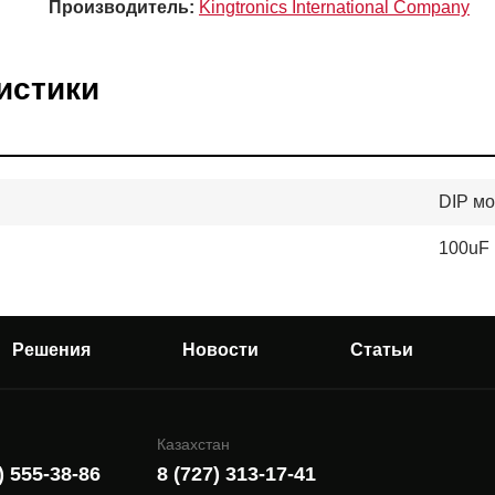
Производитель:
Kingtronics International Company
истики
DIP м
100uF
Решения
Новости
Статьи
Казахстан
) 555-38-86
8 (727) 313-17-41