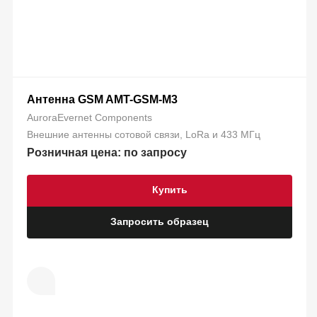
Антенна GSM AMT-GSM-M3
AuroraEvernet Components
Внешние антенны сотовой связи, LoRa и 433 МГц
Розничная цена: по запросу
Купить
Запросить образец