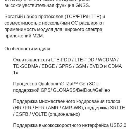
высокочувствительная функция GNSS.
Богатый набор протоколов (TCP/FTP/HTTP) и
совместимость с несколькими ОС расширяют
применимость модуля для широкого спектра
приложений M2M.
Особенности модуля:
Охватывает сети LTE-FDD / LTE-TDD / WCDMA /
TD-SCDMA / EDGE / GPRS / GSM / EVDO и CDMA
1x
Процессор Qualcomm® IZat™ Gen 8C с
поддержкой GPS/ GLONASS/BeiDou//Galileo
Поддержка множественного кодирования голоса
(HR / FR / EFR / AMR / AMR-WB), поддержка SRLTE
/ CSFB / VOLTE (опционально)
Поддержка высокоскоростного интерфейса USB2.0