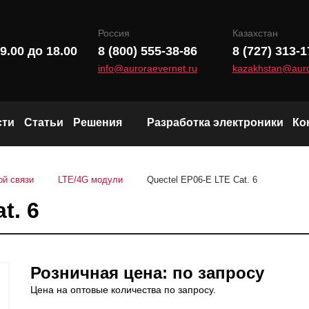
Россия
Казахстан
9.00 до 18.00
8 (800) 555-38-86
8 (727) 313-1
info@auroraevernet.ru
kazakhstan@auro
сти
Статьи
Решения
Разработка электроники
Ко
Модули и чипы LoRa
ой связи
LTE/4G модули
Quectel EP06-E LTE Cat. 6
Wi-Fi и Bluetooth модули
t. 6
Радиоканал (Sub-1 GHz)
Розничная цена: по запросу
Цена на оптовые количества по запросу.