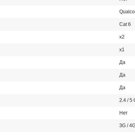
Qualc
Cat 6
x2
x1
Да
Да
Да
2.4 / 5
Нет
3G / 4