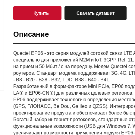
Купить
Скачать даташит
Описание
Quectel EP06 - это серия модулей сотовой связи LTE
специально для приложений M2M и IoT. 3GPP Rel. 11. 
на прием и 50 Мбит / с на передачу. Модем Quectel
роутеров. Стандарт модема поддерживает 3G, 4G, LTE
- B8 - B20 - B28 - B32, TDD: B38 - B40 - B41.
Разработанный в форм-факторе Mini PCIe, EP06 подд
LA① и EP06-CN①) для различных целевых регионов.
EP06 поддерживает технологию определения местоп
(GPS, ГЛОНАСС, BeiDou, Galileo и QZSS). Интегрир
проектирование продукта и обеспечивает более быст
Богатый набор интернет-протоколов, стандартные о
функциональные возможности (USB для Windows 7, Wind
увеличивают возможности применения модуля EP06-E