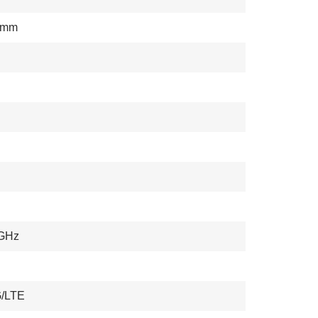
omm
 GHz
G/LTE