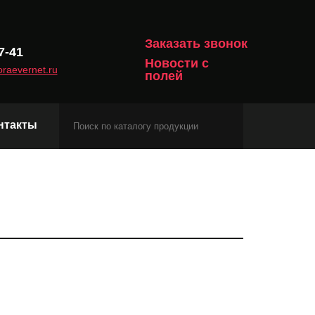
Заказать звонок
7-41
Новости с
raevernet.ru
полей
нтакты
Модули сотовой связи
Навигационные модули
Модули с протоколом Matter