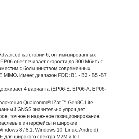
 Advanced категории 6, оптимизированных
EP06 обеспечивает скорости до 300 Мбит / с
 совместим с большинством современных
 MIMO. Имеет диапазон FDD: B1 - B3 - B5 -B7
ерживает 4 варианта (EP06-E, EP06-A, EP06-
оложения Qualcomm® IZat ™ Gen8C Lite
ованный GNSS значительно упрощает
рое, точное и надежное позиционирование.
траслевые интерфейсы и широкие
ows 8 / 8.1, Windows 10, Linux, Android)
 для широкого спектра M2M и IoT