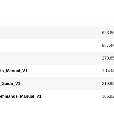
623.8
987.4
270.8
s_Manual_V1
1.14 
_Guide_V1
219.9
ommands_Manual_V1
306.8