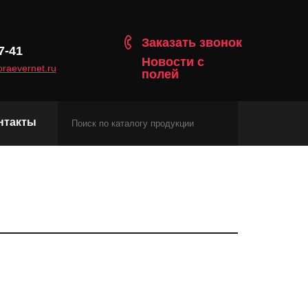
Заказать звонок
7-41
Новости с
raevernet.ru
полей
нтакты
Модули сотовой связи
Навигационные модули
Модули с протоколом Matter