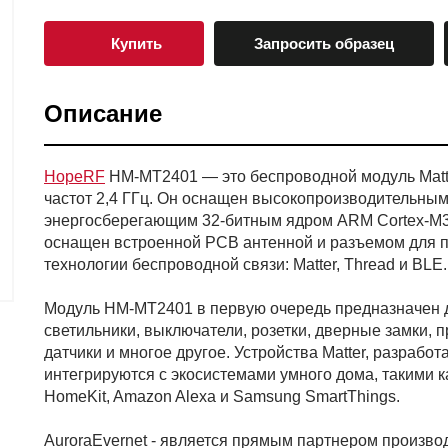
Купить
Запросить образец
Описание
HopeRF
HM-MT2401 — это беспроводной модуль Matte
частот 2,4 ГГц. Он оснащен высокопроизводительным
энергосберегающим 32-битным ядром ARM Cortex-M33
оснащен встроенной PCB антенной и разъемом для 
технологии беспроводной связи: Matter, Thread и BLE.
Модуль HM-MT2401 в первую очередь предназначен дл
светильники, выключатели, розетки, дверные замки, 
датчики и многое другое. Устройства Matter, разраб
интегрируются с экосистемами умного дома, такими к
HomeKit, Amazon Alexa и Samsung SmartThings.
AuroraEvernet - является прямым партнером произв