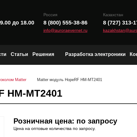
Россия
Казахстан
9.00 до 18.00
8 (800) 555-38-86
8 (727) 313-1
info@auroraevernet.ru
kazakhstan@auro
сти
Статьи
Решения
Разработка электроники
Ко
Модули и чипы LoRa
околом Matter
Matter модуль HopeRF HM-MT2401
Wi-Fi и Bluetooth модули
RF HM-MT2401
Радиоканал (Sub-1 GHz)
Розничная цена: по запросу
Цена на оптовые количества по запросу.