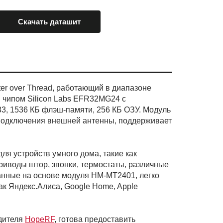
Скачать даташит
r over Thread, работающий в диапазоне
 чипом Silicon Labs EFR32MG24 с
, 1536 КБ флэш-памяти, 256 КБ ОЗУ. Модуль
подключения внешней антенны, поддерживает
я устройств умного дома, такие как
приводы штор, звонки, термостаты, различные
отанные на основе модуля HM-MT2401, легко
ак Яндекс.Алиса, Google Home, Apple
одителя
HopeRF
, готова предоставить