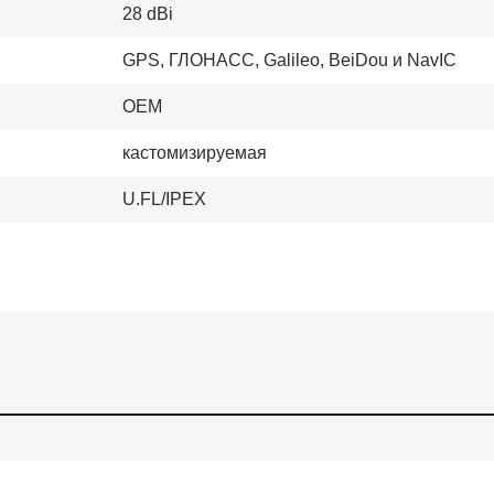
28 dBi
GPS, ГЛОНАСС, Galileo, BeiDou и NavIC
OEM
кастомизируемая
U.FL/IPEX