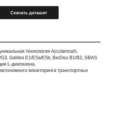
Скачать даташит
уникальная технология Accutenna®,
, Galileo E1/E5a/E5b, BeiDou B1/B2, SBAS
ии L-диапазона.
 автономного мониторинга транспортных