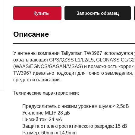
Купить
Запросить образец
Описание
У антенны компании Tallysman TW3967 используется 
охватывающая GPS/QZSS L1/L2/L5, GLONASS G1/G2/G3
(WAAS/EGNOS/GAGAN/MSAS) и возможность коррекц
TW3967 идеально подходит для точного земледелия,
средств и навигации.
Технические характеристики:
Предусилитель с низким уровнем шума:< 2,5dB
Усиление МШУ 28 дБ
Низкий ток: 24 мА
Защита от электростатического разряда: 15 кВ
Размер: 60mm x 14.9mm