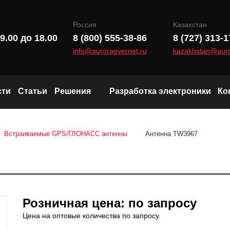
Россия
Казахстан
9.00 до 18.00
8 (800) 555-38-86
8 (727) 313-1
info@auroraevernet.ru
kazakhstan@auro
сти
Статьи
Решения
Разработка электроники
Ко
Модули и чипы LoRa
Встраиваемые GPS/ГЛОНАСС антенны
Антенна TW3967
Wi-Fi и Bluetooth модули
Радиоканал (Sub-1 GHz)
Розничная цена: по запросу
Цена на оптовые количества по запросу.