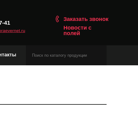
Заказать звонок
7-41
Новости с
raevernet.ru
полей
нтакты
Модули сотовой связи
Навигационные модули
Модули с протоколом Matter