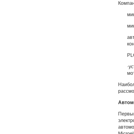
Компан
ми
ми
ав
ко
PL
·у
мот
Наибол
рассмо
Автом
Первым
электр
автомо
Microe