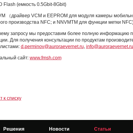
 Flash (емкость 0.5Gbit-8Gbit)
M （драйвер VCM и EEPROM для модуля камеры мобильно
ого производства NFC; и NNVMTM для функции метки NFC
ему запросу мы предоставим более полную информацию 
ции. Для получения консультации по продуктам производит
листами:
d.perminov@auroraevernet.ru
,
info@auroraevernet.r
альный сайт:
www.fmsh.com
т к списку
Решения
Новости
Статьи