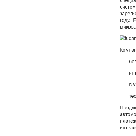
специ
Индикация
систе
зареги
IoT устройства
году. 
микрос
Компан
бе
ин
NV
те
Продук
автомо
платеж
интелл