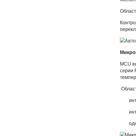
Облас
Контро
перекл
Микро
MCU вк
серии 
темпер
Област
ин
ин
од