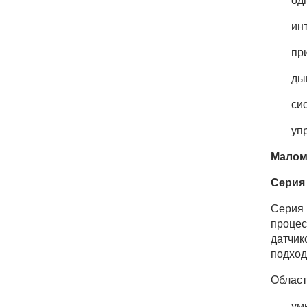
од
ин
пр
ды
си
уп
Малом
Серия 
Серия 
процес
датчик
подход
Облас
ум