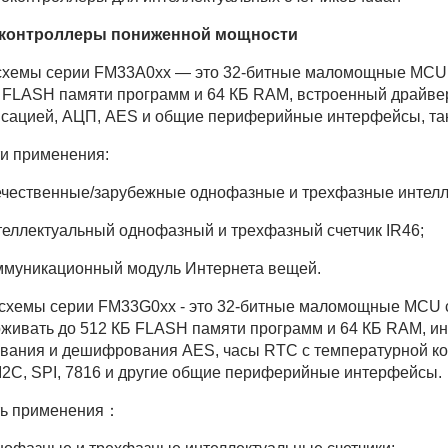
контроллеры пониженной мощности
хемы серии FM33A0xx — это 32-битные маломощные MCU 
 FLASH памяти программ и 64 КБ RAM, встроенный драйве
сацией, АЦП, AES и общие периферийные интерфейсы, такие
и применения:
ечественные/зарубежные однофазные и трехфазные интелле
теллектуальный однофазный и трехфазный счетчик IR46;
ммуникационный модуль Интернета вещей.
хемы серии FM33G0xx - это 32-битные маломощные MCU с 
живать до 512 КБ FLASH памяти программ и 64 КБ RAM, и
ания и дешифрования AES, часы RTC с температурной ко
I2C, SPI, 7816 и другие общие периферийные интерфейсы.
ть применения：