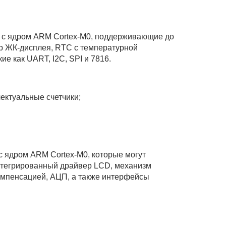
с ядром ARM Cortex-M0, поддерживающие до
р ЖК-дисплея, RTC с температурной
 как UART, I2C, SPI и 7816.
ктуальные счетчики;
ядром ARM Cortex-M0, которые могут
нтегрированный драйвер LCD, механизм
мпенсацией, АЦП, а также интерфейсы