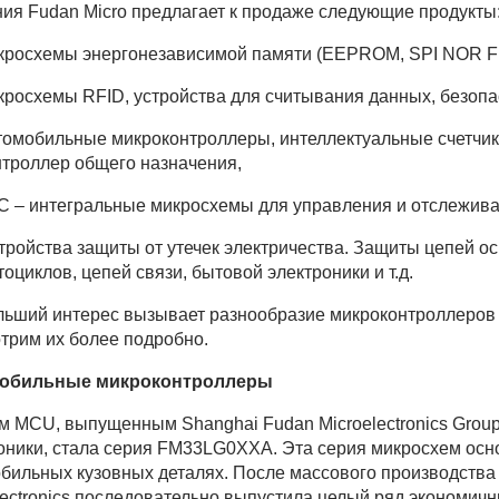
ия Fudan Micro предлагает к продаже следующие продукты
кросхемы энергонезависимой памяти (EEPROM, SPI NOR Fla
кросхемы RFID, устройства для считывания данных, безопа
томобильные микроконтроллеры, интеллектуальные счетчик
нтроллер общего назначения,
C – интегральные микросхемы для управления и отслеживан
стройства защиты от утечек электричества. Защиты цепей 
оциклов, цепей связи, бытовой электроники и т.д.
ьший интерес вызывает разнообразие микроконтроллеров 
трим их более подробно.
обильные микроконтроллеры
 MCU, выпущенным Shanghai Fudan Microelectronics Group 
оники, стала серия FM33LG0XXA. Эта серия микросхем осн
бильных кузовных деталях. После массового производств
lectronics последовательно выпустила целый ряд экономи