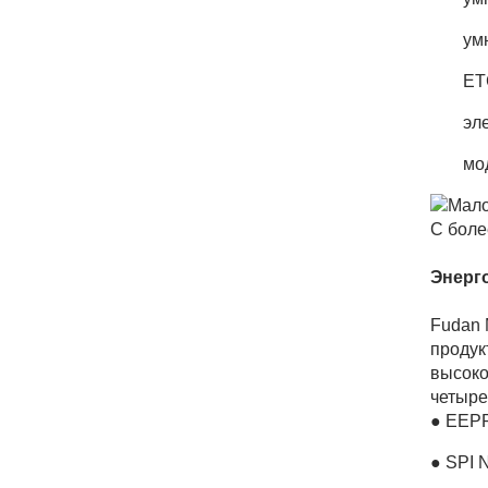
ум
ET
эл
мо
С боле
Энерг
Fudan 
продук
высоко
четыре
● EEPR
● SPI 