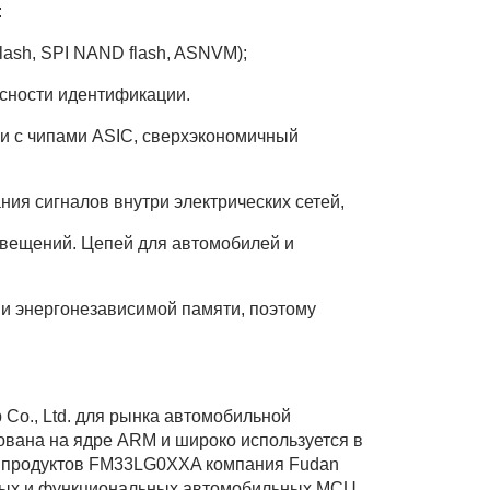
:
sh, SPI NAND flash, ASNVM);
сности идентификации.
и с чипами ASIC, сверхэкономичный
ия сигналов внутри электрических сетей,
освещений. Цепей для автомобилей и
и энергонезависимой памяти, поэтому
Co., Ltd. для рынка автомобильной
ована на ядре ARM и широко используется в
а продуктов FM33LG0XXA компания Fudan
чных и функциональных автомобильных MCU.