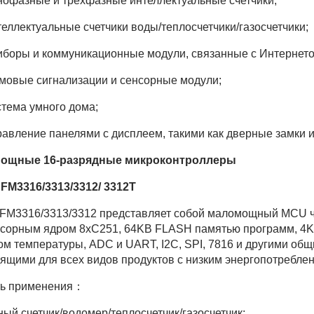
нофазные и трехфазные интеллектуальные счетчики;
теллектуальные счетчики воды/теплосчетчики/газосчетчики;
иборы и коммуникационные модули, связанные с Интернет
мовые сигнализации и сенсорные модули;
стема умного дома;
равление панелями с дисплеем, такими как дверные замки 
ощные 16-разрядные микроконтроллеры
FM3316/3313/3312/ 3312T
FM3316/3313/3312 представляет собой маломощный MCU ч
сорным ядром 8xC251, 64KB FLASH памятью программ, 4K
ом температуры, ADC и UART, I2C, SPI, 7816 и другими о
ящими для всех видов продуктов с низким энергопотреблен
ть применения：
ный счетчик/водомер/теплосчетчик/газосчетчик;