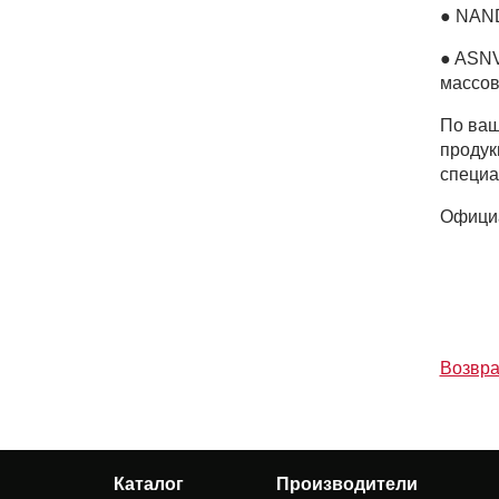
● NAND
● ASNV
массов
По ваш
продук
специа
Офици
Возвра
Каталог
Производители