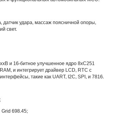
, датчик удара, массаж поясничной опоры,
й свет.
xxB и 16-битное улучшенное ядро 8xC251
RAM, и интегрирует драйвер LCD, RTC с
терфейсы, такие как UART, I2C, SPI, и 7816.
;
Grid 698.45;