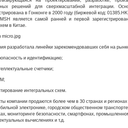
ализирующаяся на проектировании, разработке, произ
мных решений для сверхмасштабной интеграции. Ос
стрирована в Гонконге в 2000 году (биржевой код: 01385.HK
FMSH является самой ранней и первой зарегистрирова
хем в Китае.
ия разработала линейки зарекомендовавших себя на рынке
зопасность и идентификацию;
теллектуальные счетчики;
M;
стирование интегральных схем.
ты компании продаются более чем в 30 странах и регионах
бильной электронике, городском общественном транспорте
ах, мониторинге безопасности, смартфонах, промышленном
ектуальных вычислениях и т.д.