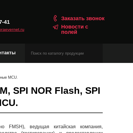
Заказать звонок
7-41
Новости с
raevernet.ru
полей
нтакты
Модули сотовой связи
ьные MCU.
Навигационные модули
M, SPI NOR Flash, SPI
Модули с протоколом Matter
MCU.
енно FMSH), ведущая китайская компания,