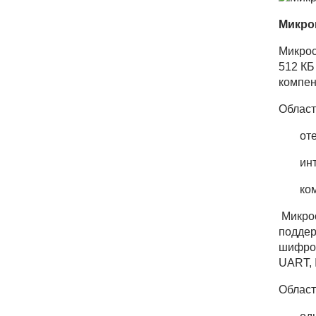
Микро
Микрос
512 КБ
компен
Област
от
ин
ко
Микрос
поддер
шифров
UART, 
Облас