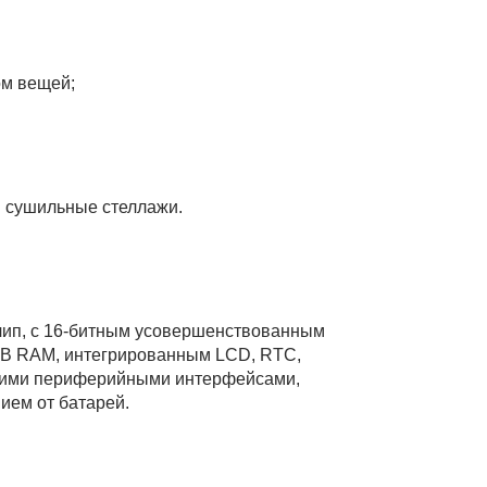
ом вещей;
и сушильные стеллажи.
ип, с 16-битным усовершенствованным
B RAM, интегрированным LCD, RTC,
бщими периферийными интерфейсами,
ием от батарей.