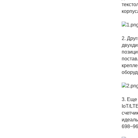
тексто
корпус
2. Дру
двухди
позици
постав
крепле
оборуд
3. Еще
IoT/LT
счетчи
идеаль
698~96