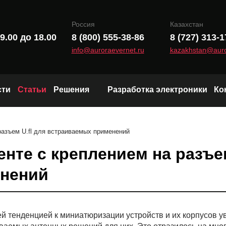
Россия
Казахстан
9.00 до 18.00
8 (800) 555-38-86
8 (727) 313-1
info@auroraevernet.ru
kazakhstan@auro
сти
Статьи
Решения
Разработка электроники
Ко
Модули и чипы LoRa
разъем U.fl для встраиваемых применений
Wi-Fi и Bluetooth модули
нте с креплением на разъем
Радиоканал (Sub-1 GHz)
нений
й тенденцией к миниатюризации устройств и их корпусов у