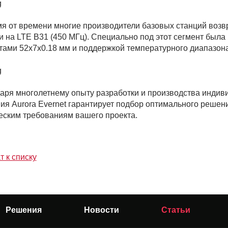
мя от времени многие производители базовых станций возв
и на LTE B31 (450 МГц). Специально под этот сегмент был
тами 52х7х0.18 мм и поддержкой температурного диапазона 
аря многолетнему опыту разработки и производства индив
ия Aurora Evernet гарантирует подбор оптимального решени
еским требованиям вашего проекта.
т к списку
Решения
Новости
Статьи