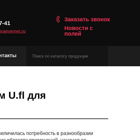
Заказать звонок
7-41
Новости с
raevernet.ru
полей
нтакты
Модули сотовой связи
Навигационные модули
 U.fl для
Модули с протоколом Matter
величилась потребность в разнообразии