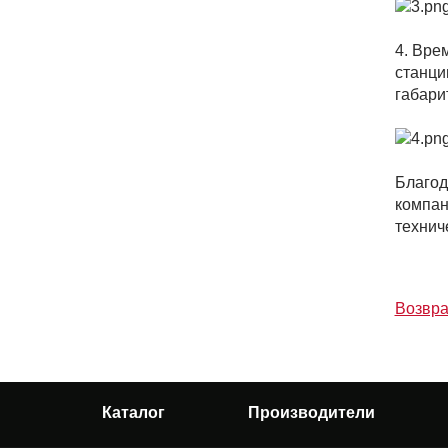
4. Вре
станци
габари
Благод
компан
технич
Возвра
Каталог
Производители