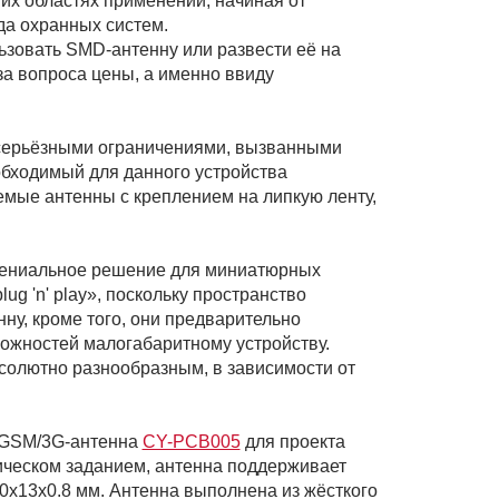
их областях применений, начиная от
да охранных систем.
зовать SMD-антенну или развести её на
за вопроса цены, а именно ввиду
 серьёзными ограничениями, вызванными
обходимый для данного устройства
емые антенны с креплением на липкую ленту,
гениальное решение для миниатюрных
ug 'n' play», поскольку пространство
ну, кроме того, они предварительно
ожностей малогабаритному устройству.
солютно разнообразным, в зависимости от
а GSM/3G-антенна
CY-PCB005
для проекта
ическом заданием, антенна поддерживает
0x13x0.8 мм. Антенна выполнена из жёсткого