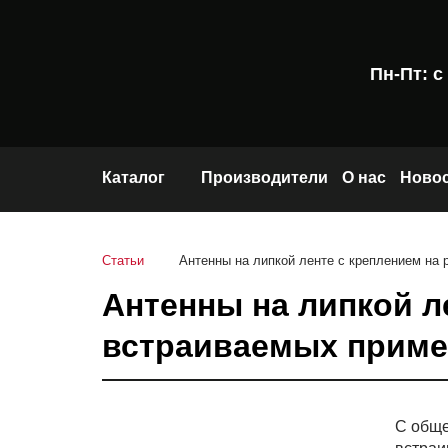
Пн-Пт: с 
Каталог
Производители
О нас
Ново
Беспроводные модули
Мониторинг потребления энергоресурсов в ЖКХ
Статьи
Антенны на липкой ленте с креплением на 
Антенны
Цифровое здание
Антенны на липкой ле
Электромеханика
Промышленный интернет вещей
встраиваемых приме
Элементы и источники питания
Пассивные компоненты
Сельское хозяйство
Полупроводники
С обще
Накопители данных