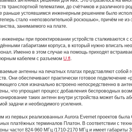
ваемых антенных решений для них. Это отразилось на мног
ств транспортной телематики, до счётчиков и различного ро
де раньше устоявшимся инженерным решением было исполь
 теперь стало «непозволительной роскошью», причём не из-
анства, занимаемого на плате.
 инженеры при проектировании устройств сталкиваются с
дёнными габаритами корпуса, в который нужно вписать не
онал. Именно в этом случае на помощь приходят встраива
тюрным кабелем с разъемом
U.fl
.
ваемые антенны на печатных платах представляют собой 
ств. Они обеспечивают практически готовое подключение «pl
яющего слоя изначально встроено непосредственно в антен
ены, что упрощает процесс добавления беспроводных возм
онирование таких антенн внутри устройства может быть аб
ой задачи и необходимого усиления.
им из первых реализованных Aurora Evernet проектов был
ных платёжных терминалов Платон. В соответствии с техн
оны частот 824-960 МГц /1710-2170 МГц и имеет габариты 3