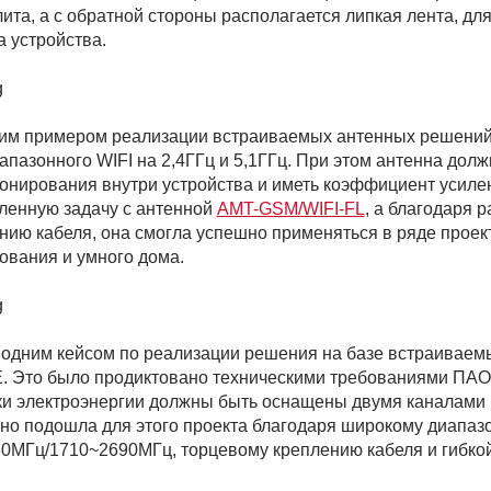
лита, а с обратной стороны располагается липкая лента, дл
а устройства.
гим примером реализации встраиваемых антенных решений 
апазонного WIFI на 2,4ГГц и 5,1ГГц. При этом антенна долж
онирования внутри устройства и иметь коэффициент усиле
ленную задачу с антенной
AMT-GSM/WIFI-FL
, а благодаря
нию кабеля, она смогла успешно применяться в ряде прое
ования и умного дома.
 одним кейсом по реализации решения на базе встраиваем
E. Это было продиктовано техническими требованиями ПАО 
ки электроэнергии должны быть оснащены двумя каналами
но подошла для этого проекта благодаря широкому диапаз
0МГц/1710~2690МГц, торцевому креплению кабеля и гибкой