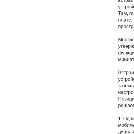
встраи
Индикация
устрой
Там, г
IoT устройства
плате,
простр
Многие
утверж
функци
миниа
Встраи
устрой
заземл
настро
Позици
решаем
1. Одн
мобиль
диапаз