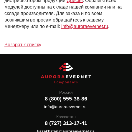
дистрибьютором продукции
Quectel
. Образцы всех
модулей доступны на складе нашей компании или на
складе производителя. Для заказа и по всем
возникшим вопросам обращайтесь к вашему
менеджеру или по e-mail:
info@auroraevernet.ru
.
Возврат к списку
Россия
8 (800) 555-38-86
info@auroraevernet.ru
Казахстан
8 (727) 313-17-41
kazakhstan@auroraevernet.ru